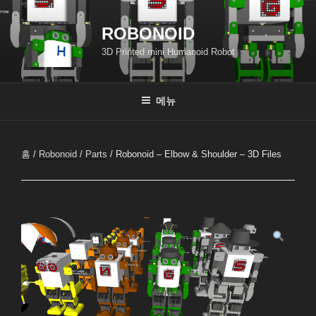
콘
텐
ROBONOID
츠
3D Printed mini Humanoid Robot
로
바
로
메뉴
가
기
홈
/
Robonoid
/
Parts
/ Robonoid – Elbow & Shoulder – 3D Files