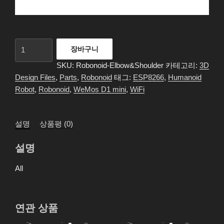
Robonoid
장바구니
-
SKU:
Robonoid-Elbow&Shoulder
카테고리:
3D
Elbow
Design Files
,
Parts
,
Robonoid
태그:
ESP8266
,
Humanoid
&
Robot
,
Robonoid
,
WeMos D1 mini
,
WiFi
Shoulder
-
3D
설명
상품평 (0)
Files
수
설명
량
All
연관 상품