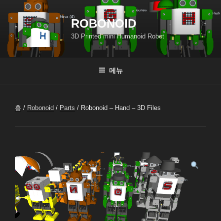
콘
텐
ROBONOID
츠
3D Printed mini Humanoid Robot
로
바
로
메뉴
가
기
홈
/
Robonoid
/
Parts
/ Robonoid – Hand – 3D Files