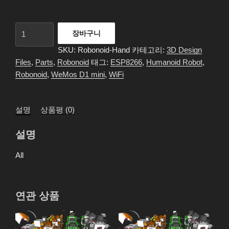
Robonoid
장바구니
-
SKU:
Robonoid-Hand
카테고리:
3D Design
Hand
Files
,
Parts
,
Robonoid
태그:
ESP8266
,
Humanoid Robot
,
-
Robonoid
,
WeMos D1 mini
,
WiFi
3D
Files
수
설명
상품평 (0)
량
설명
All
연관 상품