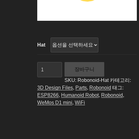
Hat
Robonoid
장바구니
-
Hat
SKU:
Robonoid-Hat
카테고리:
-
3D Design Files
,
Parts
,
Robonoid
태그:
3D
ESP8266
,
Humanoid Robot
,
Robonoid
,
Files
WeMos D1 mini
,
WiFi
수
량