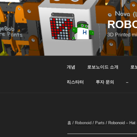
콘
텐
츠
ROB
로
바
3D Printed m
로
가
기
개념
로보노이드 소개
로
킥스타터
투자 문의
–
홈
/
Robonoid
/
Parts
/ Robonoid – Hat 