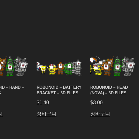
D – HAND –
ROBONOID – BATTERY
ROBONOID – HEAD
S
BRACKET – 3D FILES
(NOVA) – 3D FILES
$
1.40
$
3.00
니
장바구니
장바구니