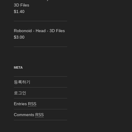
3D Files
$
1.40
Robonoid - Head - 3D Files
$
3.00
META
등록하기
로그인
Entries
RSS
Comments
RSS