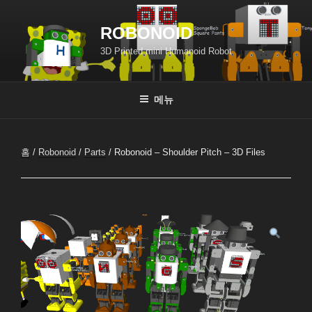
콘
텐
ROBONOID
츠
3D Printed mini Humanoid Robot
로
바
로
메뉴
가
기
홈
/
Robonoid
/
Parts
/ Robonoid – Shoulder Pitch – 3D Files