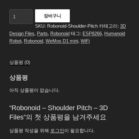
Robonoid
장바구니
-
SKU:
Robonoid-Shoulder-Pitch
카테고리:
3D
Shoulder
Design Files
,
Parts
,
Robonoid
태그:
ESP8266
,
Humanoid
Pitch
Robot
,
Robonoid
,
WeMos D1 mini
,
WiFi
-
3D
Files
상품평 (0)
수
량
상품평
아직 상품평이 없습니다.
“Robonoid – Shoulder Pitch – 3D
Files”의 첫 상품평을 남겨주세요
상품평 작성을 위해
로그인
이 필요합니다.