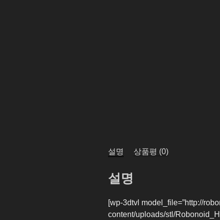
설명
상품평 (0)
설명
[wp-3dtvl model_file=”http://ro
content/uploads/stl/Robonoid_He