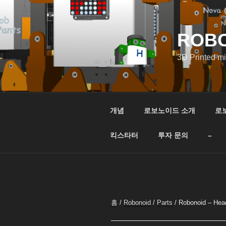
콘
텐
츠
ROB
로
바
3D Printed m
로
가
기
개념
로보노이드 소개
로
킥스타터
투자 문의
–
홈
/
Robonoid
/
Parts
/ Robonoid – Head