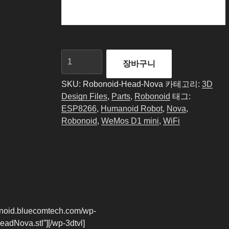
Robonoid
장바구니
-
Head
SKU:
Robonoid-Head-Nova
카테고리:
3D
(Nova)
Design Files
,
Parts
,
Robonoid
태그:
-
ESP8266
,
Humanoid Robot
,
Nova
,
3D
Robonoid
,
WeMos D1 mini
,
WiFi
Files
수
량
bonoid.bluecomtech.com/wp-
adNova.stl”][/wp-3dtvl]