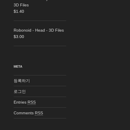
3D Files
$
1.40
Robonoid - Head - 3D Files
$
3.00
META
등록하기
로그인
Entries
RSS
Comments
RSS