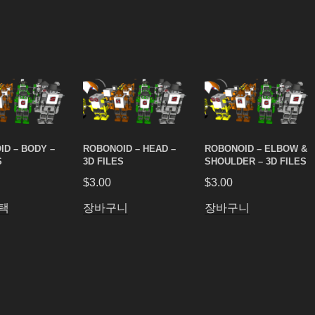
D – BODY –
ROBONOID – HEAD –
ROBONOID – ELBOW &
S
3D FILES
SHOULDER – 3D FILES
$
3.00
$
3.00
택
장바구니
장바구니