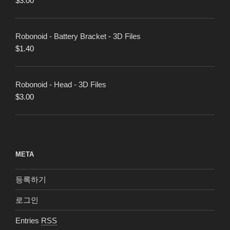
$
3.00
Robonoid - Battery Bracket - 3D Files
$
1.40
Robonoid - Head - 3D Files
$
3.00
META
등록하기
로그인
Entries
RSS