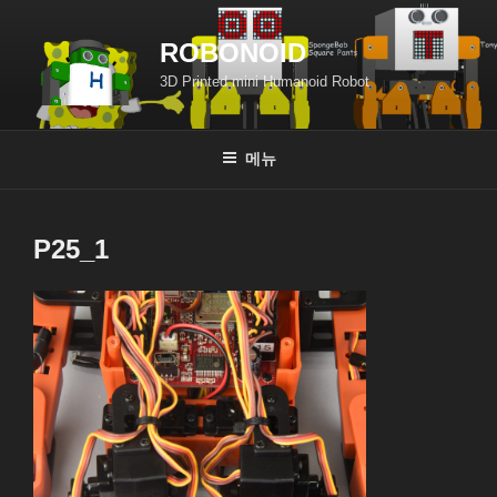
콘
텐
ROBONOID
츠
3D Printed mini Humanoid Robot
로
바
로
메뉴
가
기
P25_1