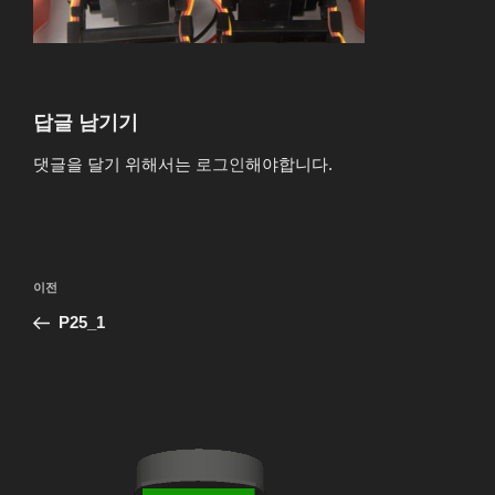
답글 남기기
댓글을 달기 위해서는
로그인
해야합니다.
글
이
이전
탐
전
P25_1
색
글