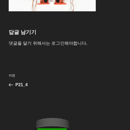
답글 남기기
댓글을 달기 위해서는
로그인
해야합니다.
글
이
이전
탐
전
P21_4
색
글