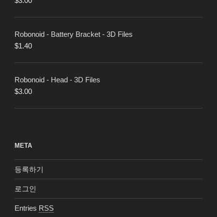
$
3.00
Robonoid - Battery Bracket - 3D Files
$
1.40
Robonoid - Head - 3D Files
$
3.00
META
등록하기
로그인
Entries
RSS