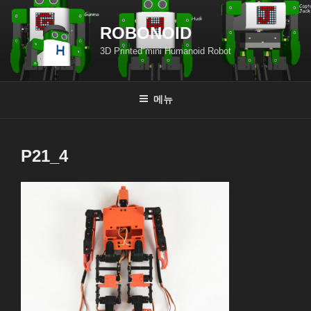
콘
텐
ROBONOID
츠
3D Printed mini Humanoid Robot
로
바
로
메뉴
가
기
P21_4